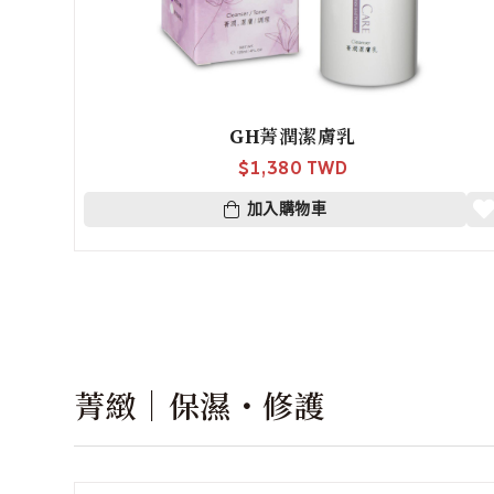
GH菁潤潔膚乳
$
1,380 TWD
加入購物車
菁緻｜保濕・修護