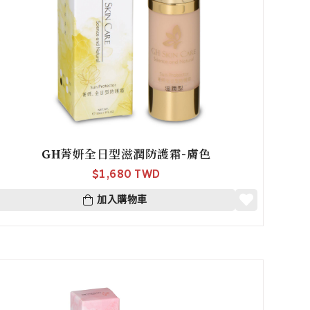
GH菁妍全日型滋潤防護霜-膚色
$
1,680 TWD
加入購物車