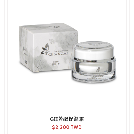
GH菁緻保濕霜
$
2,200 TWD