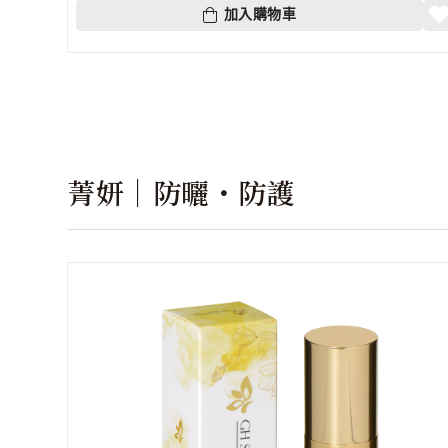
加入購物車
菁妍｜防曬・防護