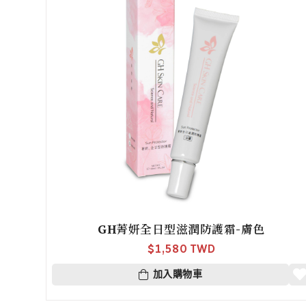
GH菁妍全日型滋潤防護霜-膚色
$
1,580 TWD
加入購物車