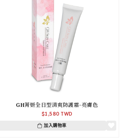
GH菁妍全日型清爽防護霜-亮膚色
$
1,580 TWD
加入購物車