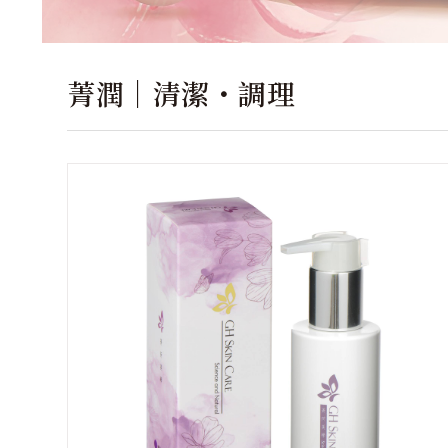
菁潤｜清潔・調理