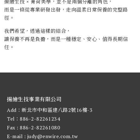
揚繪生技 × 菁荷美學，並不是兩個分離的角色，
而是一條從專業研發出發，走向溫柔日常保養的完整路
徑。
我們希望，透過這樣的結合，
讓保養不再是負擔，而是一種穩定、安心、值得長期信
任。
揚繪生技事業有限公司
Add：新北市中和區建八路2號16樓-3
Tel：886-2-82261234
Fax : 886-2-82261080
E-mail :
judy@enwire.com.tw