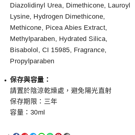
Diazolidinyl Urea, Dimethicone, Lauroyl
Lysine, Hydrogen Dimethicone,
Methicone, Picea Abies Extract,
Methylparaben, Hydrated Silica,
Bisabolol, CI 15985, Fragrance,
Propylparaben
保存與容量：
請置於陰涼乾燥處，避免陽光直射
保存期限：三年
容量：30ml