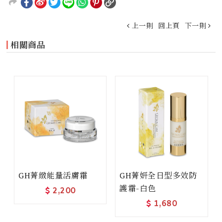
上一則
回上頁
下一則
相關商品
GH菁緻能量活膚霜
GH菁妍全日型多效防
護霜-白色
$
2,200
$
1,680