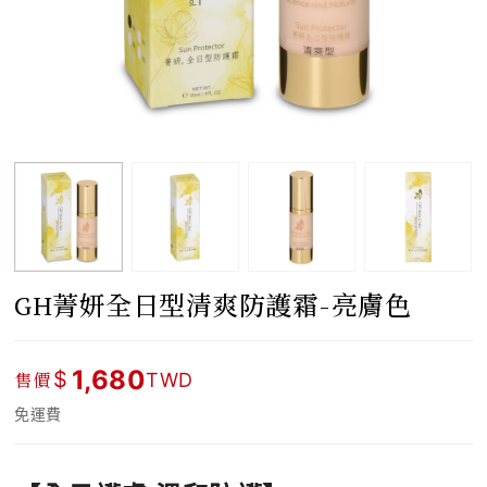
GH菁妍全日型清爽防護霜-亮膚色
1,680
$
售價
TWD
免運費