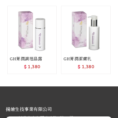
GH菁潤調理晶露
GH菁潤潔膚乳
$
1,380
$
1,380
揚繪生技事業有限公司