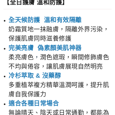
【全日護膚 溫和防護】
全天候防護 溫和有效隔離
奶霜質地一抹融膚，隔離外界污染，
保護肌膚同時滋養修護
完美亮膚
偽素顏美肌神器
柔亮膚色
，
潤色遮瑕，瞬間修飾膚色
不均與倦容，讓肌膚展現自然明亮
冷杉萃取 & 沒藥醇
多重植萃複方精華溫潤呵護，提升肌
膚自我保護力
適合各種日常場合
無論晴天、陰天或日常通勤，都能為