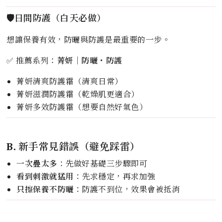
🛡️日間防護（白天必做）
想讓保養有效，防曬與防護是最重要的一步。
✅ 推薦系列：
菁妍｜防曬・防護
菁妍清爽防護霜（清爽日常）
菁妍滋潤防護霜（乾燥肌更適合）
菁妍多效防護霜（想要自然好氣色）
B. 新手常見錯誤（避免踩雷）
一次疊太多
：先做好基礎三步驟即可
看到刺激就猛用
：先求穩定，再求加強
只擦保養不防曬
：防護不到位，效果會被抵消