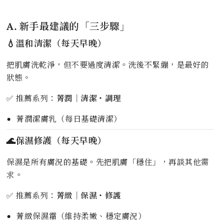
A. 新手最建議的「三步驟」
💧溫和清潔（每天早晚）
把肌膚洗乾淨，但不要過度清潔。洗後不緊繃，是最好的
狀態。
✅ 推薦系列：
菁潤｜清潔・調理
菁潤潔膚乳（每日基礎清潔）
🌊保濕修護（每天早晚）
保濕是所有膚況的基礎。先把肌膚「穩住」，再談其他需
求。
✅ 推薦系列：
菁緻｜保濕・修護
菁緻保濕霜（維持柔嫩、穩定膚況）