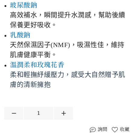
玻尿酸鈉
高效補水，瞬間提升水潤感，幫助後續
保養更好吸收。
乳酸鈉
天然保濕因子(NMF)，吸濕性佳，維持
肌膚健康平衡。
溫潤柔和玫瑰花香
柔和輕撫紓緩壓力，感受大自然贈予肌
膚的清新擁抱
詢問
收藏