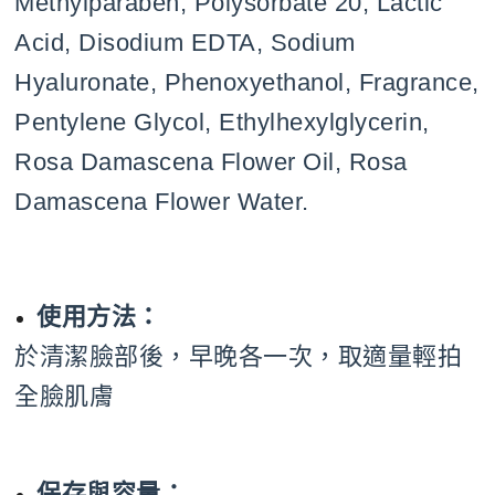
Methylparaben, Polysorbate 20, Lactic
Acid, Disodium EDTA, Sodium
Hyaluronate, Phenoxyethanol, Fragrance,
Pentylene Glycol, Ethylhexylglycerin,
Rosa Damascena Flower Oil, Rosa
Damascena Flower Water.
使用方法：
於清潔臉部後，早晚各一次，取適量輕拍
全臉肌膚
保存與容量：