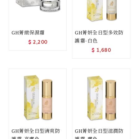
GH菁緻保濕霜
GH菁妍全日型多效防
護霜-白色
$
2,200
$
1,680
GH菁妍全日型清爽防
GH菁妍全日型滋潤防
護霜-亮膚色
護霜-膚色