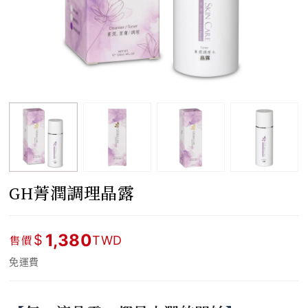
GH菁潤調理晶露
1,380
$
售價
TWD
免運費