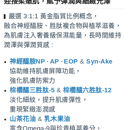
迎接柔嫩肌
，
賦予彈潤與細緻光澤
嚴選 3:1:1 黃金脂質比例概念，
▍
融合神經醯胺、胜肽複合物與植萃滋養，
為肌膚注入奢養級保濕能量，長時間維持
潤澤與彈潤質感 :
神經醯胺NP
AP
EOP
&
Syn-Ake
・
・
協助維持肌膚屏障功能，
強化肌膚防禦力
棕櫚醯三胜肽-5
&
棕櫚醯六胜肽-12
淡化細紋，提升肌膚彈性，
重現緊緻澎潤感
山茶花油
&
乳木果油
富含Omega-9與珍貴植萃養分，