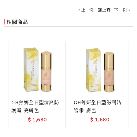
上一則
回上頁
下一則
相關商品
GH菁妍全日型清爽防
GH菁妍全日型滋潤防
護霜-亮膚色
護霜-膚色
$
1,680
$
1,680