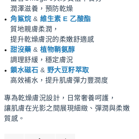
潤澤滋養，預防乾燥
角鯊烷
&
維生素 E 乙酸酯
質地親膚柔潤，
提升乾燥膚況的柔嫩舒適感
甜沒藥
&
植物鞘氨醇
調理舒緩，穩定膚況
鎖水磁石
&
野大豆籽萃取
高效補水，提升肌膚彈力豐潤度
專為乾燥膚況設計，日常奢養呵護，
讓肌膚在光影之間展現細緻、彈潤與柔嫩
質感。