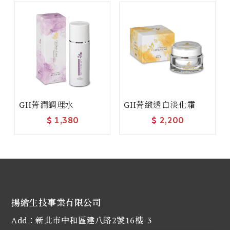
GH菁潤調理水
GH菁緻透白淡化霜
$
1,380
$
2,200
揚繪生技事業有限公司
Add：新北市中和區建八路2號16樓-3