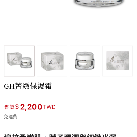
GH菁緻保濕霜
2,200
$
售價
TWD
免運費