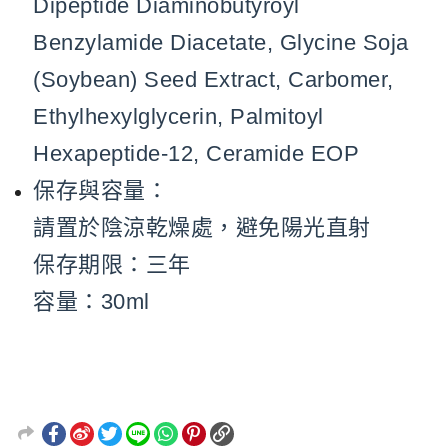
Dipeptide Diaminobutyroyl
Benzylamide Diacetate, Glycine Soja
(Soybean) Seed Extract, Carbomer,
Ethylhexylglycerin, Palmitoyl
Hexapeptide-12, Ceramide EOP
保存與容量：
請置於陰涼乾燥處，避免陽光直射
保存期限：三年
容量：30ml