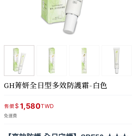
GH菁妍全日型多效防護霜-白色
1,580
$
售價
TWD
免運費