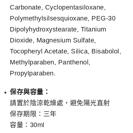
Carbonate, Cyclopentasiloxane,
Polymethylsilsesquioxane, PEG-30
Dipolyhydroxystearate, Titanium
Dioxide, Magnesium Sulfate,
Tocopheryl Acetate, Silica, Bisabolol,
Methylparaben, Panthenol,
Propylparaben.
保存與容量：
請置於陰涼乾燥處，避免陽光直射
保存期限：三年
容量：30ml