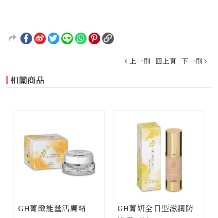
上一則
回上頁
下一則
相關商品
GH菁緻能量活膚霜
GH菁妍全日型滋潤防