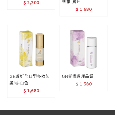
護霜-膚色
$
2,200
$
1,680
GH菁妍全日型多效防
GH菁潤調理晶露
護霜-白色
$
1,380
$
1,680