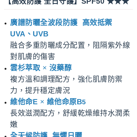
【高效防護 全日守護】SPF50 ★★★
廣譜防曬
全波段防護 高效抵禦
UVA、UVB
融合多重防曬成分配置，阻隔紫外線
對肌膚的傷害
雲杉萃取
×
沒藥醇
複方溫和調理配方，強化肌膚防禦
力，提升穩定膚況
維他命E
×
維他命原B
5
長效滋潤配方，舒緩乾燥維持水潤柔
嫩
全天候防護 無懼日曬