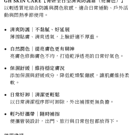
GH SKIN CARE【菁妍全日型清爽防護霜（亮膚色）】
以輕透質地結合防護與潤色妝感，適合日常通勤、戶外活
動與悶熱季節使用。
清爽防護｜不黏膩、好延展
薄擦貼膚、清爽透氣，上臉舒適不厚重。
自然潤色｜提亮膚色更有精神
亮膚色修飾膚色不均，打造乾淨透亮的日常好氣色。
保濕舒緩｜維持穩定膚況
添加保濕與舒緩成分，降低乾燥緊繃感，讓肌膚維持柔
軟。
日常好卸｜清潔更輕鬆
以日常清潔程序即可卸除，外出補擦更無負擔。
輕巧好攜帶｜隨時補擦
便攜管裝設計，出門、旅行與日常包包都放得下。