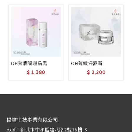
GH菁潤調理晶露
GH菁緻保濕霜
$
1,380
$
2,200
揚繪生技事業有限公司
Add：新北市中和區建八路2號16樓-3