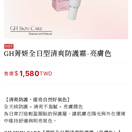
GH菁妍全日型清爽防護霜-亮膚色
1,580
$
售價
TWD
【清爽防護・提亮自然好氣色】
全天候防護 × 清爽不黏膩 × 亮膚潤色
為日常打造輕盈服貼的保護層，讓肌膚在陽光與外在環境
中維持舒適與明亮氣色。