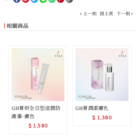
上一則
回上頁
下一則
相關商品
GH菁妍全日型滋潤防
GH菁潤潔膚乳
護霜-膚色
$
1,380
$
1,580