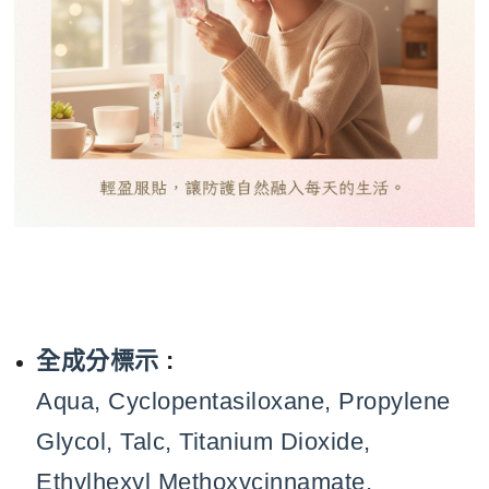
全成分標示
:
Aqua, Cyclopentasiloxane, Propylene
Glycol, Talc, Titanium Dioxide,
Ethylhexyl Methoxycinnamate,