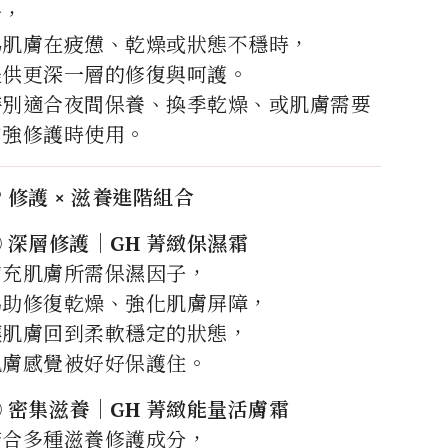
合，
為肌膚在疲憊、乾燥或狀態不穩時，
提供更深一層的修復與呵護。
特別適合夜間保養、換季乾燥、或肌膚需要
加強修護時使用。

修護 × 滋養進階組合
 深層修護｜GH 菁緻保濕霜
補充肌膚所需保濕因子，
協助修復乾燥、強化肌膚屏障，
讓肌膚回到柔軟穩定的狀態，
肌膚感覺被好好保護住。
 密集滋養｜GH 菁緻能量活膚霜
結合多種滋養修護成分，