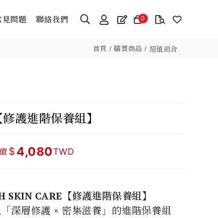
常見問題
聯絡我們
0
首頁
購買商品
超值組合
【修護進階保養組】
4,080
$
價
TWD
H SKIN CARE【修護進階保養組】
以「深層修護 × 密集滋養」的進階保養組