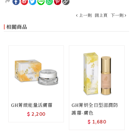
上一則
回上頁
下一則
相關商品
GH菁緻能量活膚霜
GH菁妍全日型滋潤防
護霜-膚色
$
2,200
$
1,680