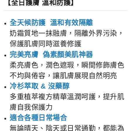
【全日護膚 溫和防護】
全天候防護 溫和有效隔離
奶霜質地一抹融膚，隔離外界污染，
保護肌膚同時滋養修護
完美亮膚
偽素顏美肌神器
柔亮膚色
，
潤色遮瑕，瞬間修飾膚色
不均與倦容，讓肌膚展現自然明亮
冷杉萃取 & 沒藥醇
多重植萃複方精華溫潤呵護，提升肌
膚自我保護力
適合各種日常場合
無論晴天、陰天或日常通勤，都能為