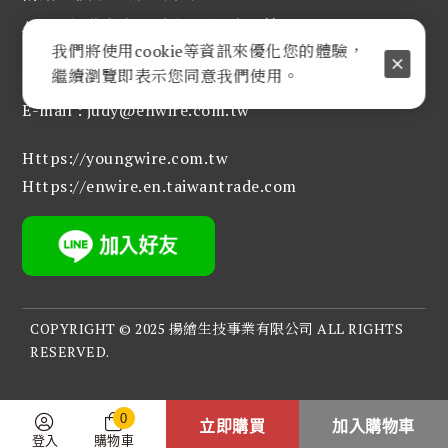
Add：新北市中和區建八路2號16樓-3
我們將使用cookie等資訊來優化您的體驗，
Tel：886-2-82261234
繼續瀏覽即表示您同意我們使用。
Fax : 886-2-82261080
E-mail :
judy@enwire.com.tw
Https://youngwire.com.tw
Https://enwire.en.taiwantrade.com
COPYRIGHT © 2025 揚繪生技事業有限公司 ALL RIGHTS
RESERVED.
0
立即購買
加入購物車
登入
購物車