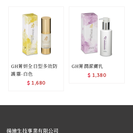
GH菁妍全日型多效防
GH菁潤潔膚乳
護霜-白色
$
1,380
$
1,680
揚繪生技事業有限公司