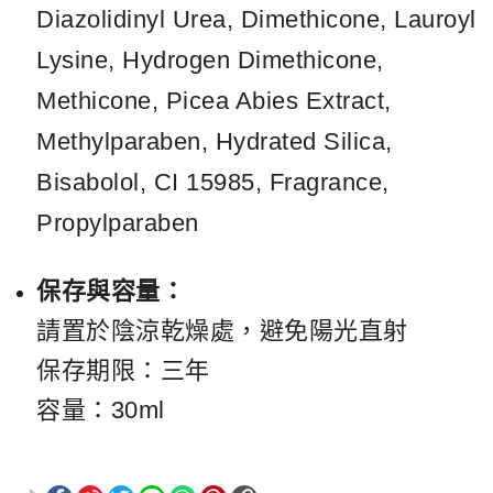
Diazolidinyl Urea, Dimethicone, Lauroyl
Lysine, Hydrogen Dimethicone,
Methicone, Picea Abies Extract,
Methylparaben, Hydrated Silica,
Bisabolol, CI 15985, Fragrance,
Propylparaben
保存與容量：
請置於陰涼乾燥處，避免陽光直射
保存期限：三年
容量：30ml