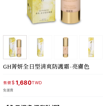
GH菁妍全日型清爽防護霜-亮膚色
1,680
$
售價
TWD
免運費